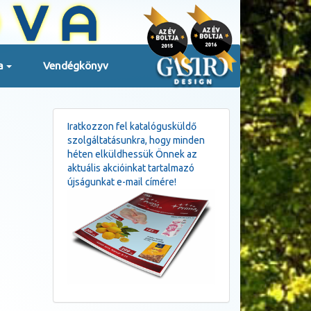
a
Vendégkönyv
Iratkozzon fel katalógusküldő
szolgáltatásunkra, hogy minden
héten elküldhessük Önnek az
aktuális akcióinkat tartalmazó
újságunkat e-mail címére!