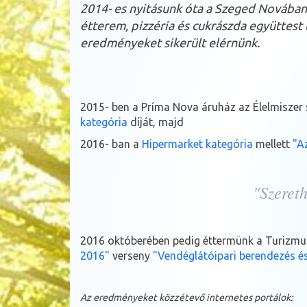
2014- es nyitásunk óta a Szeged Novában
étterem, pizzéria és cukrászda együttest
eredményeket sikerült elérnünk.
2015- ben a Príma Nova áruház az Élelmiszer s
kategória
díját, majd
2016- ban a
Hipermarket kategória
mellett
"A
"Szereth
2016 októberében pedig éttermünk a
Turizmus
2016"
verseny
"Vendéglátóipari berendezés és 
Az eredményeket közzétevő internetes portálok: