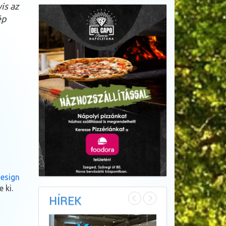
is az
ép
esign
 ki.
HÍREK