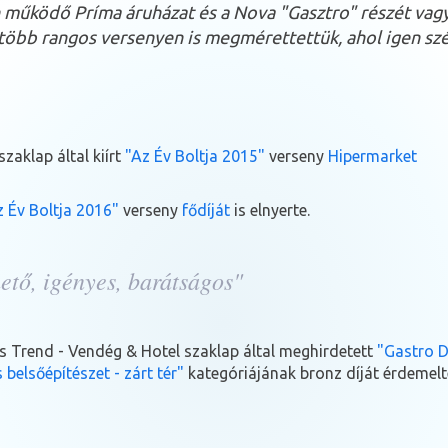
 működő Príma áruházat és a Nova "Gasztro" részét vagy
 több rangos versenyen is megmérettettük, ahol igen sz
zaklap által kiírt
"Az Év Boltja 2015"
verseny
Hipermarket
z Év Boltja 2016"
verseny
fődíját
is elnyerte.
ető, igényes, barátságos"
 Trend - Vendég & Hotel szaklap által meghirdetett
"Gastro D
belsőépítészet - zárt tér"
kategóriájának bronz díját érdemelte