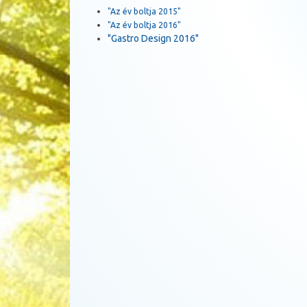
"Az év boltja 2015"
"Az év boltja 2016"
"Gastro Design 2016"