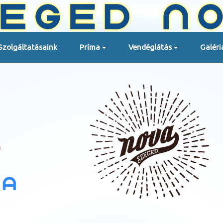
Szolgáltatásaink
Príma
Vendéglátás
Galéri