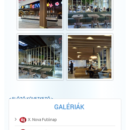
< ELŐZŐ
KÖVETKEZŐ >
GALÉRIÁK
X. Nova Futónap