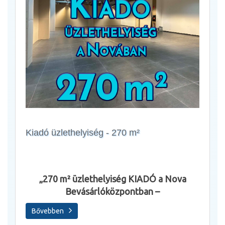
Kiadó üzlethelyiség - 270 m²
Állásl
„270 m² üzlethelyiség KIADÓ a Nova
Bevásárlóközpontban –
Sza
Bővebben