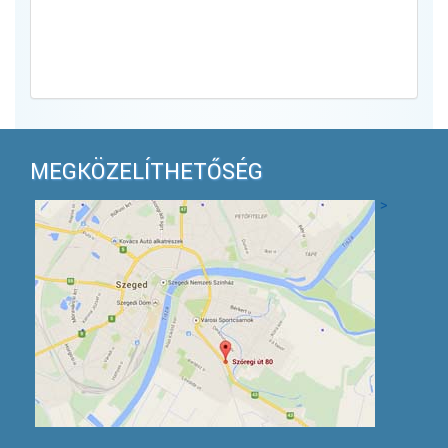
Bőve
MEGKÖZELÍTHETŐSÉG
>