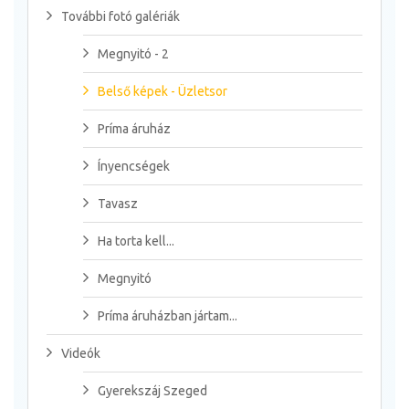
További fotó galériák
Megnyitó - 2
Belső képek - Üzletsor
Príma áruház
Ínyencségek
Tavasz
Ha torta kell...
Megnyitó
Príma áruházban jártam...
Videók
Gyerekszáj Szeged