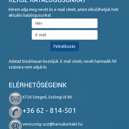
KÉRJE KATALÓGUSUNKAT
Kérem adja meg nevét és e-mail címét, amire elküldhetjük heti
aktuális katalógusunkat
Adatait bizalmasan kezeljük. E-mail címét, nevét harmadik fél
számára nem adjuk ki.
ELÉRHETŐSÉGEINK
6726 Szeged, Szőregi út 80.
+36 62 - 814-501
vevoszolg-usz@hansakontakt.hu