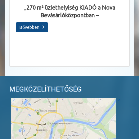
Állásl
„270 m² üzlethelyiség KIADÓ a Nova
Bevásárlóközpontban –
Sza
Bővebben
Bőve
MEGKÖZELÍTHETŐSÉG
>