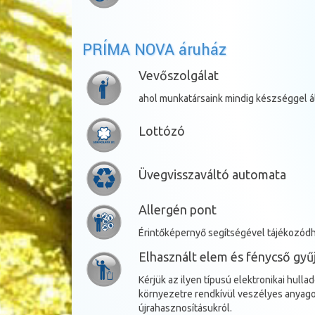
PRÍMA NOVA áruház
Vevőszolgálat
ahol munkatársaink mindig készséggel á
Lottózó
Üvegvisszaváltó automata
Allergén pont
Érintőképernyő segítségével tájékozódha
Elhasznált elem és fénycső gyűj
Kérjük az ilyen típusú elektronikai hull
környezetre rendkívül veszélyes anyago
újrahasznosításukról.