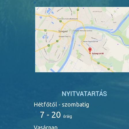
>
NYITVATARTÁS
Hétfőtől - szombatig
7 - 20
óráig
Vasárnap