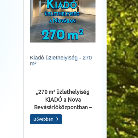
Kiadó üzlethelyiség - 270
m²
Álláslehetőség
„270 m² üzlethelyiség
Szakképzett, gya
KIADÓ a Nova
rendelkező 
Bevásárlóközpontban –
keresünk péksé
Bővebben
Bővebben