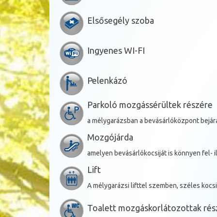
Elsősegély szoba
Ingyenes WI-FI
Pelenkázó
Parkoló mozgássérültek részére
a mélygarázsban a bevásárlóközpont bejár
Mozgójárda
amelyen bevásárlókocsiját is könnyen fel- il
Lift
A mélygarázsi lifttel szemben, széles kocs
Toalett mozgáskorlátozottak rés