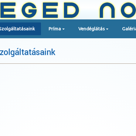
Szolgáltatásaink
Príma
Vendéglátás
Galéri
zolgáltatásaink