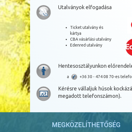
Utalványok elfogadása
Ticket utalvány és
kártya
CBA vásárlási utalvány
Edenred utalvány
Hentesosztályunkon előrendelé
a
+36 30 - 474 08 70-es tele
Kérésre vállaljuk húsok kockáz
megadott telefonszámon).
MEGKÖZELÍTHETŐSÉG