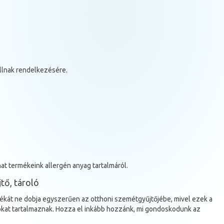
llnak rendelkezésére.
t termékeink allergén anyag tartalmáról.
tő, tároló
adékát ne dobja egyszerűen az otthoni szemétgyűjtőjébe, mivel ezek a
kat tartalmaznak. Hozza el inkább hozzánk, mi gondoskodunk az