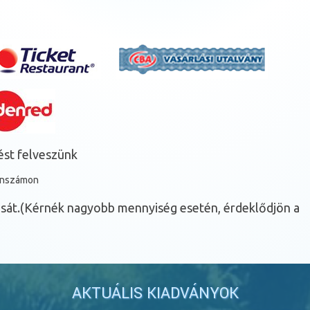
st felveszünk
fonszámon
ását.(Kérnék nagyobb mennyiség esetén, érdeklődjön a
AKTUÁLIS KIADVÁNYOK