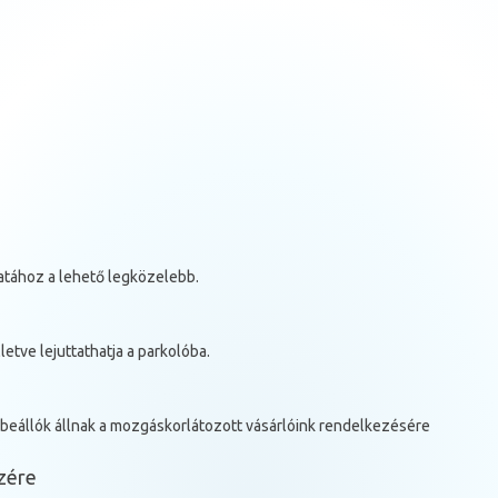
atához a lehető legközelebb.
letve lejuttathatja a parkolóba.
ibeállók állnak a mozgáskorlátozott vásárlóink rendelkezésére
zére