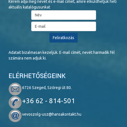
Kérem adja meg nevét és e-mail címét, amire elküldhetjük heti
aktuális katalógusunkat
Adatait bizalmasan kezeljük. E-mail címét, nevét harmadik fél
számára nem adjuk ki.
ELÉRHETŐSÉGEINK
6726 Szeged, Szőregi út 80.
+36 62 - 814-501
vevoszolg-usz@hansakontakt.hu