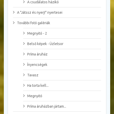
A csudálatos házikó
A "Játssz és nyerj!" nyertesei
További fotó galériák
Megnyitó - 2
Belső képek - Üzletsor
Príma áruház
Ínyencségek
Tavasz
Ha torta kell...
Megnyitó
Príma áruházban jártam...