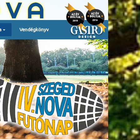
a
Vendégkönyv