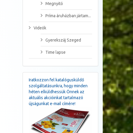
Megnyitó
Príma áruházban jártam...
Videók
Gyerekszáj Szeged
Time lapse
Iratkozzon fel katalógusküldő
szolgáltatásunkra, hogy minden
héten elküldhessük Önnek az
aktuális akcióinkat tartalmazó
újságunkat e-mail címére!