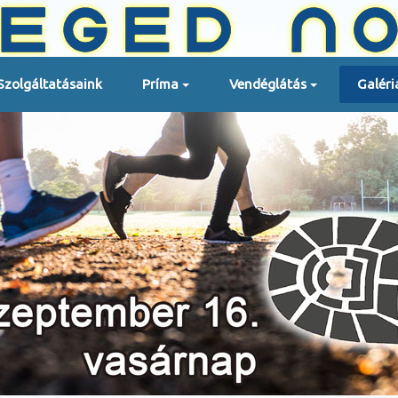
Szolgáltatásaink
Príma
Vendéglátás
Galéri