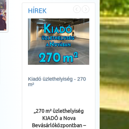
HÍREK
Kiadó üzlethelyiség - 270
m²
Álláslehetőség
„270 m² üzlethelyiség
Szakképzett, gya
KIADÓ a Nova
rendelkező 
Bevásárlóközpontban –
keresünk péksé