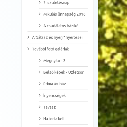
2. születésnap
Mikulás ünnepség 2016
A csudálatos házikó
A "Játssz és nyerj!" nyertesei
További fotó galériák
Megnyitó - 2
Belső képek - Üzletsor
Príma áruház
Ínyencségek
Tavasz
Ha torta kell...