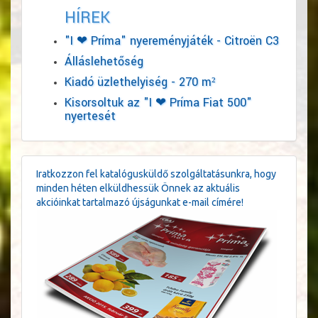
HÍREK
"I ❤ Príma" nyereményjáték - Citroën C3
Álláslehetőség
Kiadó üzlethelyiség - 270 m²
Kisorsoltuk az "I ❤ Príma Fiat 500"
nyertesét
Iratkozzon fel katalógusküldő szolgáltatásunkra, hogy
minden héten elküldhessük Önnek az aktuális
akcióinkat tartalmazó újságunkat e-mail címére!