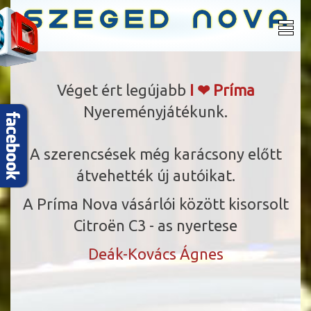
Véget ért legújabb
I ❤ Príma
Nyereményjátékunk.
A szerencsések
még karácsony előtt
átvehették új autóikat.
A Príma Nova vásárlói között kisorsolt
Citroën C3 - as nyertese
Deák-Kovács Ágnes