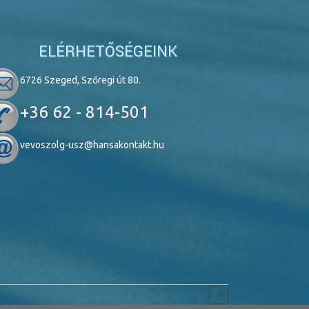
ELÉRHETŐSÉGEINK
6726 Szeged, Szőregi út 80.
+36 62 - 814-501
vevoszolg-usz@hansakontakt.hu