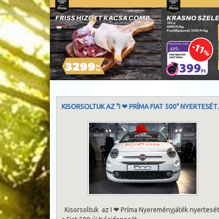
KISORSOLTUK AZ "I ❤ PRÍMA FIAT 500" NYERTESÉT..
Kisorsoltuk az I ❤ Príma Nyereményjáték nyertesét