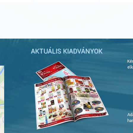
AKTUÁLIS KIADVÁNYOK
Ké
elk
Ada
har