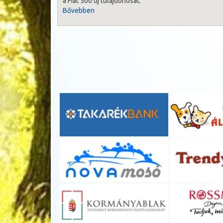
a Fiat 500 új tulajdonosát.
Bővebben