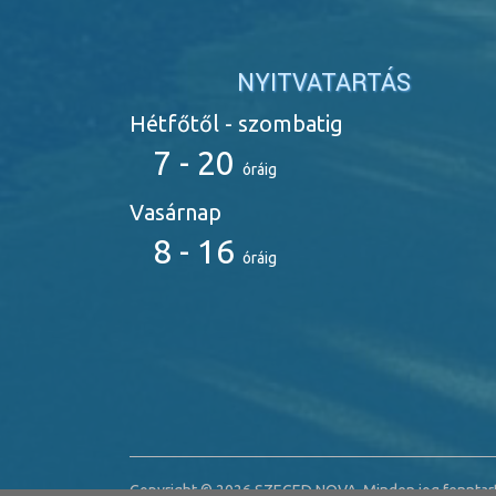
NYITVATARTÁS
Hétfőtől - szombatig
7 - 20
óráig
Vasárnap
8 - 16
óráig
Copyright © 2026 SZEGED NOVA. Minden jog fenntart