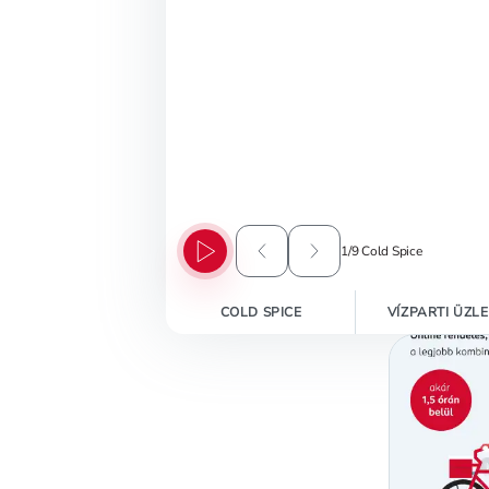
1
/
9
Cold Spice
Előző banner
Következő banner
COLD SPICE
VÍZPARTI ÜZL