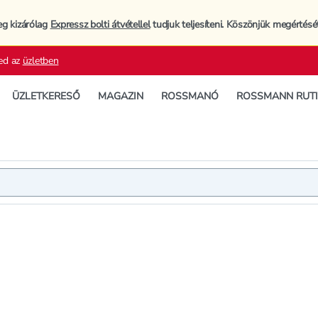
eg kizárólag
Expressz bolti átvétellel
tudjuk teljesíteni. Köszönjük megértésé
ed az
üzletben
ÜZLETKERESŐ
MAGAZIN
ROSSMANÓ
ROSSMANN RUT