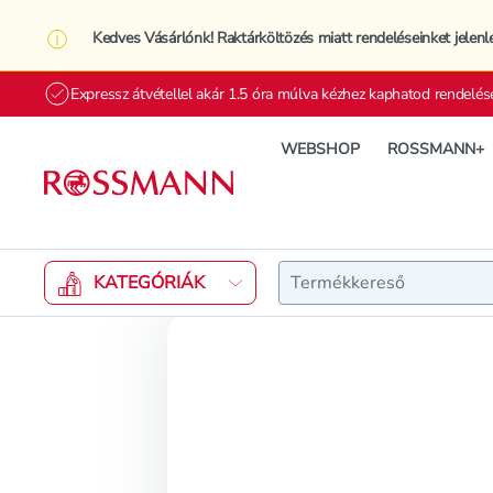
Kedves Vásárlónk! Raktárköltözés miatt rendeléseinket jelenl
Expressz átvétellel akár 1.5 óra múlva kézhez kaphatod rendelés
WEBSHOP
ROSSMANN+
Keresés
KATEGÓRIÁK
Rossmann Drogéria Parfüméria