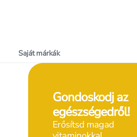
Kosárba teszem
Online nem elérhető
Online nem elérhet
Elérhetőség
az üzletben
Elérhetőség
az üzl
Saját márkák
Gondoskodj az
egészségedről!
Erősítsd magad
vitaminokkal.