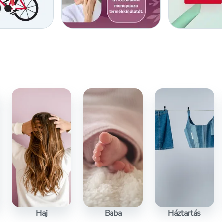
re
Haj
Baba
Háztartás