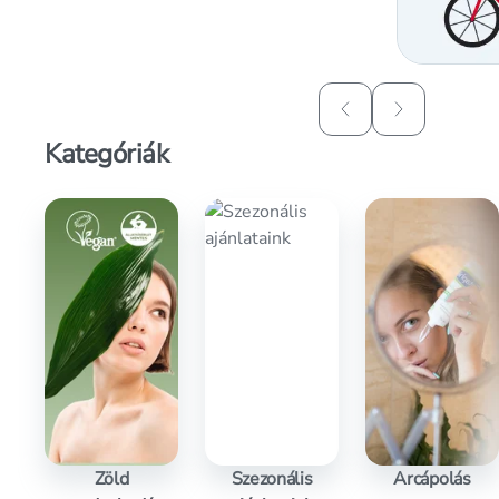
Lapozás vissza
Lapozás elő
Kategóriák
Zöld
Szezonális
Arcápolás