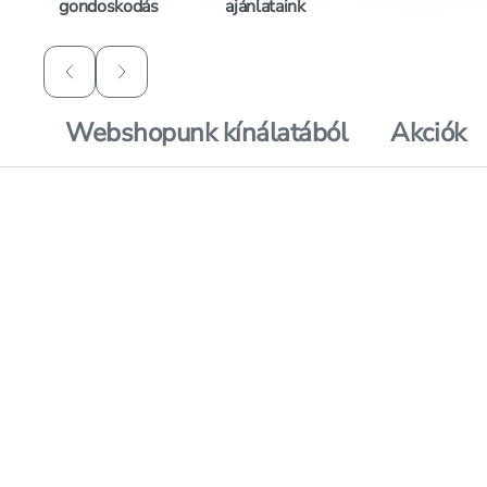
gondoskodás
ajánlataink
Lapozás vissza
Lapozás előre
Webshopunk kínálatából
Akciók
Hozzáadás a kedvencekhez, Tis
Mentés a bevásárló listára, Ti
árréscsökkentés