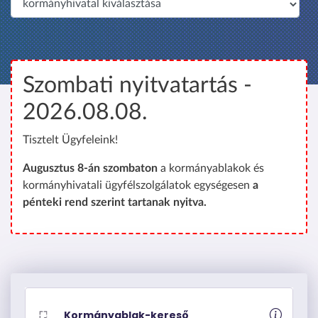
é
p
r
e
Szombati nyitvatartás -
2026.08.08.
Tisztelt Ügyfeleink!
Augusztus 8-án szombaton
a kormányablakok és
kormányhivatali ügyfélszolgálatok egységesen
a
pénteki rend szerint tartanak nyitva.
Kormányablak-kereső