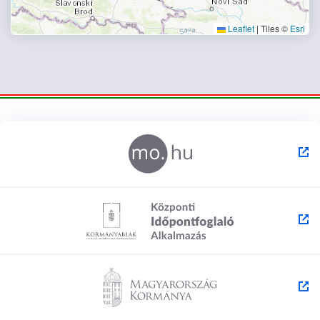
Leaflet
|
Tiles ©
Esri