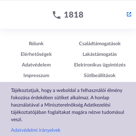
Lábléc1
Lábléc2
Rólunk
Családtámogatások
Elérhetőségek
Lakástámogatás
Adatvédelem
Elektronikus ügyintézés
Impresszum
Sütibeállítások
Akadálymentesítési
Tájékoztatjuk, hogy a weboldal a felhasználói élmény
Nyilatkozat
fokozása érdekében sütiket alkalmaz. A honlap
használatával a Miniszterelnökség Adatkezelési
tájékoztatójában foglaltakat magára nézve tudomásul
veszi.
Adatvédelmi irányelvek