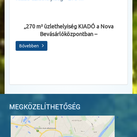
Állásl
„270 m² üzlethelyiség KIADÓ a Nova
Bevásárlóközpontban –
Sza
Bővebben
Bőve
MEGKÖZELÍTHETŐSÉG
>