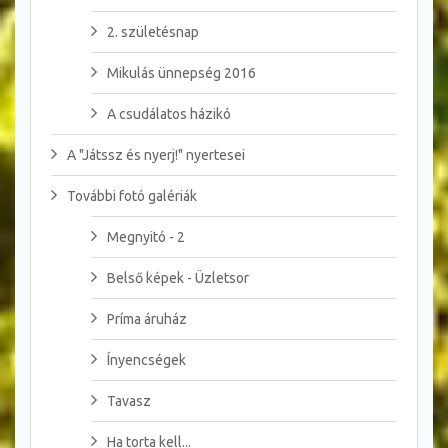
2. születésnap
Mikulás ünnepség 2016
A csudálatos házikó
A "Játssz és nyerj!" nyertesei
További fotó galériák
Megnyitó - 2
Belső képek - Üzletsor
Príma áruház
Ínyencségek
Tavasz
Ha torta kell...