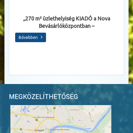
Állásl
„270 m² üzlethelyiség KIADÓ a Nova
Bevásárlóközpontban –
Sza
Bővebben
Bőve
MEGKÖZELÍTHETŐSÉG
>