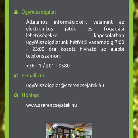
Ügyfélszolgálat:
Általános információkért valamint az
elektronikus játék és fogadási
lehetőségekkel kapcsolatban
ügyfélszolgálatunk hétfőtől vasárnapig
7:00
- 23:00 óra között hívható az alábbi
telefonszámon:
+36 - 1 / 201 - 0580
@ E-mail cím:
ugyfelszolgalat@szerencsejatek.hu
Honlap:
www.szerencsejatek.hu