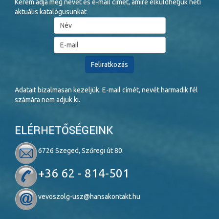
Kérem adja meg nevét és e-mail címét, amire elküldhetjük heti
aktuális katalógusunkat
Adatait bizalmasan kezeljük. E-mail címét, nevét harmadik fél
számára nem adjuk ki.
ELÉRHETŐSÉGEINK
6726 Szeged, Szőregi út 80.
+36 62 - 814-501
vevoszolg-usz@hansakontakt.hu