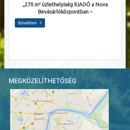
Állásl
„270 m² üzlethelyiség KIADÓ a Nova
Bevásárlóközpontban –
Sza
Bővebben
Bőve
MEGKÖZELÍTHETŐSÉG
>